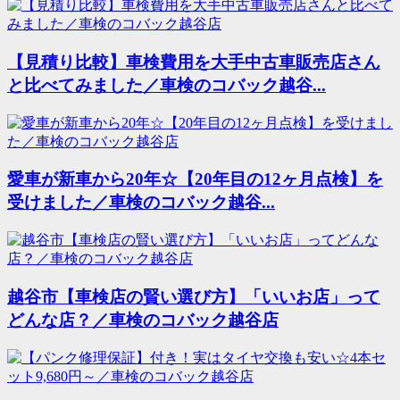
【見積り比較】車検費用を大手中古車販売店さん
と比べてみました／車検のコバック越谷...
愛車が新車から20年☆【20年目の12ヶ月点検】を
受けました／車検のコバック越谷...
越谷市【車検店の賢い選び方】「いいお店」って
どんな店？／車検のコバック越谷店