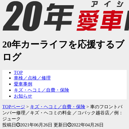
20年カーライフを応援するブ
ログ
TOP
車検／点検／修理
愛車事例
キズ・ヘコミ／自費・保険
お知らせ
TOPページ
>
キズ・ヘコミ／自費・保険
>
車のフロントバ
ンパー修理／キズ・ヘコミの料金 ／コバック越谷店／例：
ジューク
投稿日
2021年06月26日
更新日
2022年04月26日