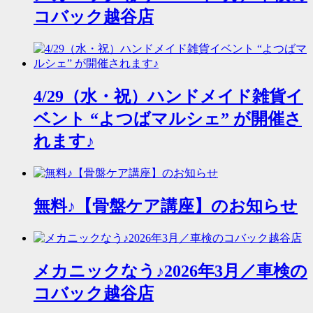
コバック越谷店
4/29（水・祝）ハンドメイド雑貨イ
ベント “よつばマルシェ” が開催さ
れます♪
無料♪【骨盤ケア講座】のお知らせ
メカニックなう♪2026年3月／車検の
コバック越谷店