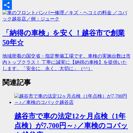
Line
共
有
「納得の車検」を安く！越谷市で創業
50年☆
地域密着の国交省・指定整備工場です。車検の実施台数は市
内トップクラス！ 丁寧に誠実に【納得の車検】を提供いた
します。「安全に、永く、大切に」（^^）
関連記事
越谷市で車の法定12ヶ月点検（1年
点検）が7,700円～♪／車検のコバッ