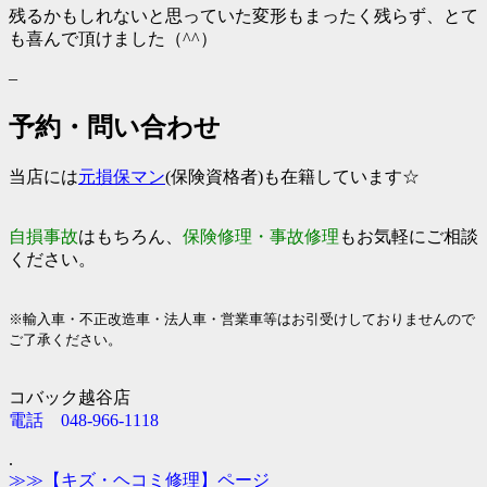
残るかもしれないと思っていた変形もまったく残らず、とて
も喜んで頂けました（^^）
–
予約・問い合わせ
当店には
元損保マン
(保険資格者)も
在籍しています☆
自損事故
はもちろん、
保険修理・事故修理
もお気軽にご相談
ください。
※輸入車・不正改造車・法人車・営業車等はお引受けしておりませんので
ご了承ください。
コバック越谷店
電話
048-966-1118
.
≫≫【キズ・ヘコミ修理】ページ