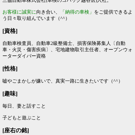
三協自動車株式会社(車検のコバック越谷店)入社。
お客様に誠実に
向き合い、
「納得の車検」
をご提供できるよ
う日々取り組んでいます（^^）
[資格]
自動車検査員、自動車2級整備士、損害保険募集人〔自動
車・火災・傷害疾病〕、宅地建物取引主任者、オープンウォ
ーターダイバー資格
[性格]
嘘やごまかしが嫌いで、真実一路に生きたいです（^^）
[趣味]
毎日、妻と話すこと
子どもと遊ぶこと
[座右の銘]