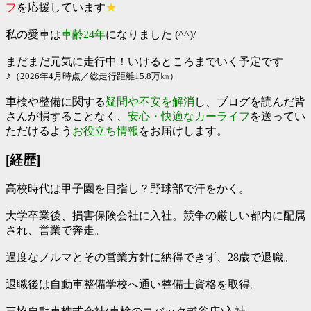
フ
を応援しています
★
私の愛車は
車齢24年
になりました (
^^)/
まだまだ元気に走行中！いけるところまでいく予定です
♪
（2026年4月時点／総走行距離15.8万㎞）
車検や整備に関する
疑問や不安を解消
し、ブログを読んだ皆
さんが損することなく、
安心・快適なカーライフ
を送ってい
ただけるよう
お役立ち情報
をお届けします。
[経歴]
高校時代は甲子園を目指し？野球部で汗をかく。
大学卒業後、損害保険会社に入社。
競争の厳しい都内に配属
され、営業で奔走。
過度なノルマとその営業方針に納得できず、28歳で退職。
退職後は自動車整備学校へ通い整備士資格を取得。