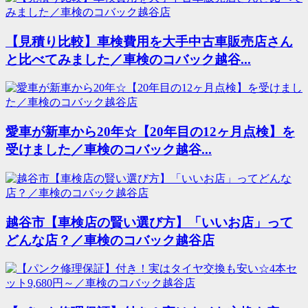
【見積り比較】車検費用を大手中古車販売店さん
と比べてみました／車検のコバック越谷...
愛車が新車から20年☆【20年目の12ヶ月点検】を
受けました／車検のコバック越谷...
越谷市【車検店の賢い選び方】「いいお店」って
どんな店？／車検のコバック越谷店