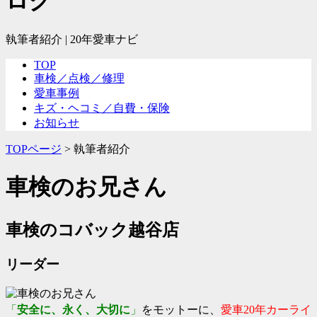
ログ
執筆者紹介 | 20年愛車ナビ
TOP
車検／点検／修理
愛車事例
キズ・ヘコミ／自費・保険
お知らせ
TOPページ
>
執筆者紹介
車検のお兄さん
車検のコバック越谷店
リーダー
「
安全に、永く、大切に
」
をモットーに、
愛車20年カーライ