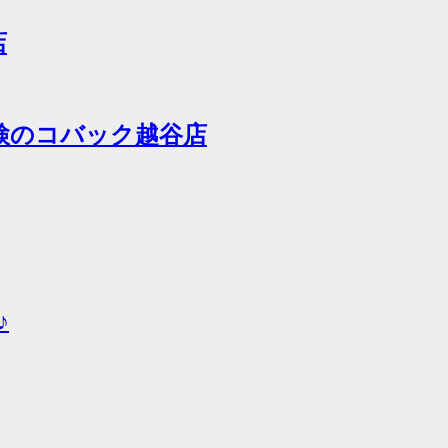
店
車検のコバック越谷店
♪