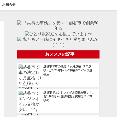
お知らせ
おススメの記事
越谷市で車の法定12ヶ月点検（1年点
検）が7,700円～♪／車検のコバック越
谷店
越谷市でエンジンオイル交換が安い！1
台2,480円～♪交換時期と費用は？／車
検の...