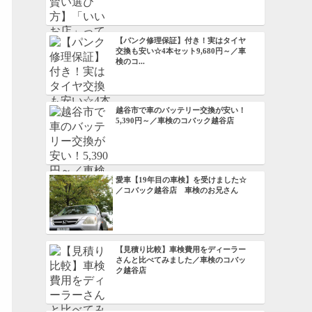
【パンク修理保証】付き！実はタイヤ
交換も安い☆4本セット9,680円～／車
検のコ...
越谷市で車のバッテリー交換が安い！
5,390円～／車検のコバック越谷店
愛車【19年目の車検】を受けました☆
／コバック越谷店 車検のお兄さん
【見積り比較】車検費用をディーラー
さんと比べてみました／車検のコバッ
ク越谷店