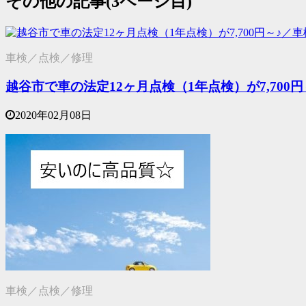
その他の記事(3ページ目)
車検／点検／修理
越谷市で車の法定12ヶ月点検（1年点検）が7,700
2020年02月08日
車検／点検／修理