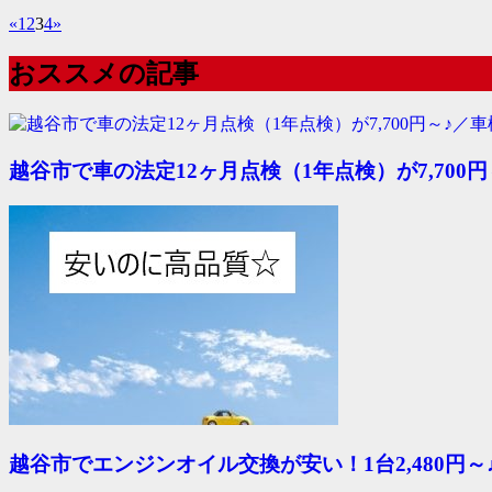
«
1
2
3
4
»
おススメの記事
越谷市で車の法定12ヶ月点検（1年点検）が7,700
越谷市でエンジンオイル交換が安い！1台2,480円～