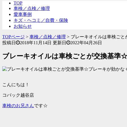
TOP
車検／点検／修理
愛車事例
キズ・ヘコミ／自費・保険
お知らせ
TOPページ
>
車検／点検／修理
>
ブレーキオイルは車検ごと
投稿日
2018年11月14日
更新日
2022年04月26日
ブレーキオイルは車検ごとが交換基準
こんにちは！
コバック越谷店
車検のお兄さん
です☆