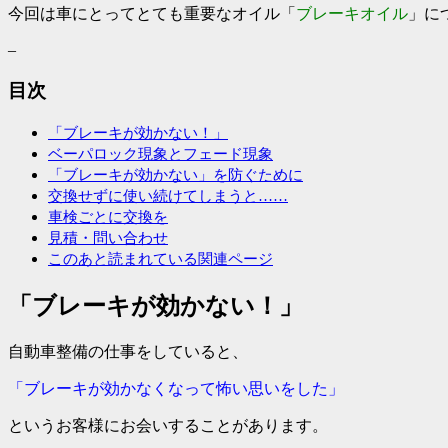
今回は車にとってとても重要なオイル「
ブレーキオイル
」に
–
目次
「ブレーキが効かない！」
ベーパロック現象とフェード現象
「ブレーキが効かない」を防ぐために
交換せずに使い続けてしまうと……
車検ごとに交換を
見積・問い合わせ
このあと読まれている関連ページ
「ブレーキが効かない！」
自動車整備の仕事をしていると、
「
ブレーキが効かなくなって怖い思いをした
」
というお客様にお会いすることがあります。