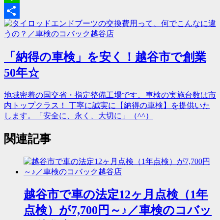
Line
共
有
「納得の車検」を安く！越谷市で創業
50年☆
地域密着の国交省・指定整備工場です。車検の実施台数は市
内トップクラス！ 丁寧に誠実に【納得の車検】を提供いた
します。「安全に、永く、大切に」（^^）
関連記事
越谷市で車の法定12ヶ月点検（1年
点検）が7,700円～♪／車検のコバッ