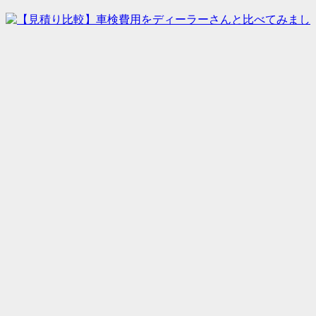
【見積り比較】車検費用をディーラーさんと比べ
てみました／車検のコバック越谷店
自動車整備士(メカニック)を募集しています／車検
のコバック越谷店
Menu
執筆者紹介
問い合わせ
運営会社情報
TOP
車検／点検／修理