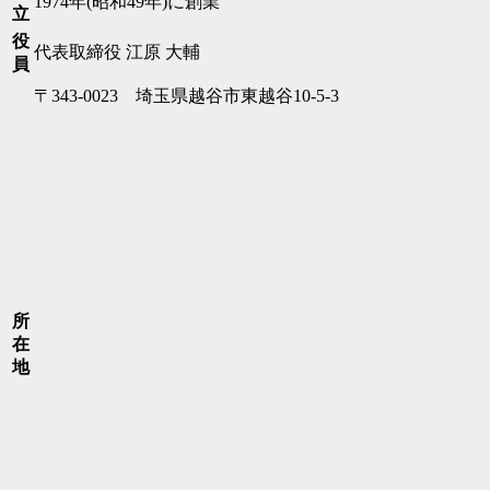
1974年(昭和49年)に創業
立
役
代表取締役 江原 大輔
員
〒343-0023 埼玉県越谷市東越谷10‐5-3
所
在
地