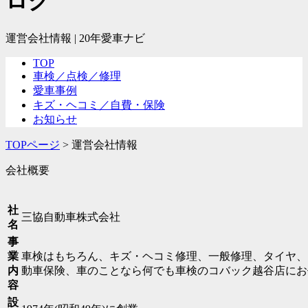
ログ
運営会社情報 | 20年愛車ナビ
TOP
車検／点検／修理
愛車事例
キズ・ヘコミ／自費・保険
お知らせ
TOPページ
>
運営会社情報
会社概要
社
三協自動車株式会社
名
事
業
車検はもちろん、キズ・ヘコミ修理、一般修理、タイヤ、
内
動車保険、車のことなら何でも車検のコバック越谷店にお
容
設